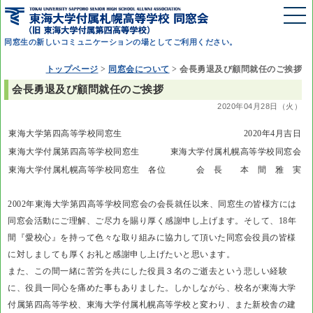
同窓生の新しいコミュニケーションの場としてご利用ください。
トップページ
>
同窓会について
>
会長勇退及び顧問就任のご挨拶
会長勇退及び顧問就任のご挨拶
2020年04月28日（火）
東海大学第四高等学校同窓生
2020年4月吉日
東海大学付属第四高等学校同窓生
東海大学付属札幌高等学校同窓会
東海大学付属札幌高等学校同窓生 各位
会 長 本 間 雅 実
2002年東海大学第四高等学校同窓会の会長就任以来、同窓生の皆様方には
同窓会活動にご理解、ご尽力を賜り厚く感謝申し上げます。そして、18年
間『愛校心』を持って色々な取り組みに協力して頂いた同窓会役員の皆様
に対しましても厚くお礼と感謝申し上げたいと思います。
また、この間一緒に苦労を共にした役員３名のご逝去という悲しい経験
に、役員一同心を痛めた事もありました。しかしながら、校名が東海大学
付属第四高等学校、東海大学付属札幌高等学校と変わり、また新校舎の建