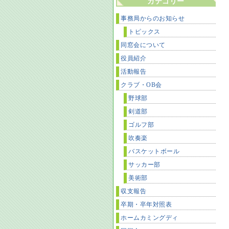
カテゴリー
事務局からのお知らせ
トピックス
同窓会について
役員紹介
活動報告
クラブ・OB会
野球部
剣道部
ゴルフ部
吹奏楽
バスケットボール
サッカー部
美術部
収支報告
卒期・卒年対照表
ホームカミングディ