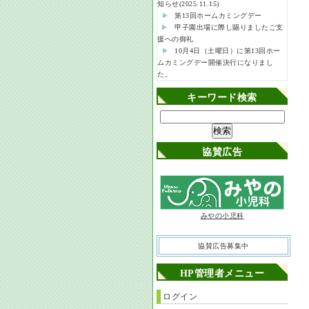
知らせ(2025.11.15)
第13回ホームカミングデー
甲子園出場に際し賜りましたご支
援への御礼
10月4日（土曜日）に第13回ホー
ムカミングデー開催決行になりまし
た。
キーワード検索
協賛広告
みやの小児科
協賛広告募集中
HP管理者メニュー
ログイン