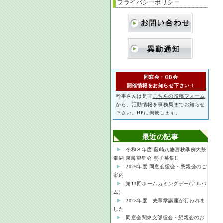
プライバシーポリシー
同窓会・OB会
開催情報をお知らせ下さい！
幹事さんは是非
こちらの投稿フォーム
から、活動情報を事務局までお知らせ
下さい。HPに掲載します。
最近の記事
令和８年度 藤崎八旛宮秋季例大祭
奉納 東海望星会 勢子募集!!
2026年度 同窓会総会・懇親会のご
案内
第13回ホームカミングデー(アルバ
ム)
2025年度 先輩学講座が行われま
した
同窓会関東支部総会・懇親会のお