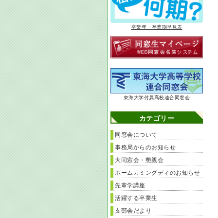
卒業年・卒業期早見表
東海大学付属高校連合同窓会
カテゴリー
同窓会について
事務局からのお知らせ
大同窓会・懇親会
ホームカミングディのお知らせ
先輩学講座
活躍する卒業生
支部会だより