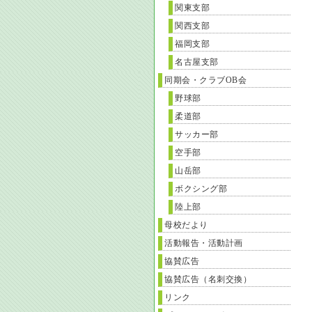
関東支部
関西支部
福岡支部
名古屋支部
同期会・クラブOB会
野球部
柔道部
サッカー部
空手部
山岳部
ボクシング部
陸上部
母校だより
活動報告・活動計画
協賛広告
協賛広告（名刺交換）
リンク