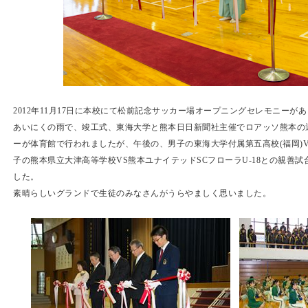
2012年11月17日に本校にて松前記念サッカー場オープニングセレモニーが
あいにくの雨で、竣工式、東海大学と熊本日日新聞社主催でロアッソ熊本の
ーが体育館で行われましたが、午後の、男子の東海大学付属第五高校(福岡)
子の熊本県立大津高等学校VS熊本ユナイテッドSCフローラU-18との親善
した。
素晴らしいグランドで生徒のみなさんがうらやましく思いました。