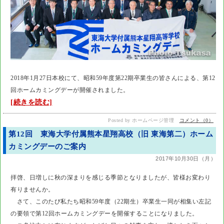
2018年1月27日本校にて、昭和59年度第22期卒業生の皆さんによる、第12
回ホームカミングデーが開催されました。
[続きを読む]
Posted by ホームページ管理
コメント（0）
第12回 東海大学付属熊本星翔高校（旧 東海第二）ホーム
カミングデーのご案内
2017年10月30日（月）
拝啓、日増しに秋の深まりを感じる季節となりましたが、皆様お変わり
有りませんか。
さて、このたび私たち昭和59年度（22期生）卒業生一同が相集い左記
の要領で第12回ホームカミングデーを開催することになりました。