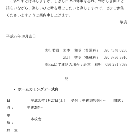
ご多忙中とは存じますが、しばし日々の雑事を忘れ、懐かしき面々と
語らいながら、楽しいひと時を過ごしたいと存じますので、ぜひご参集
くださいますようご案内申し上げます。
敬具
平成29年10月吉日
実行委員 岩本 和明（普通科） 090-4348-0256
流川 智明（機械科） 090-3736-3916
※Faxにて連絡の場合：岩本 和明 096-281-7688
記
ホームカミングデー式典
日
平成30年1月27日(土） 受付：午後1時30分～ 開式：
時：
午後2時～
場
本校舎
所：
駐 車