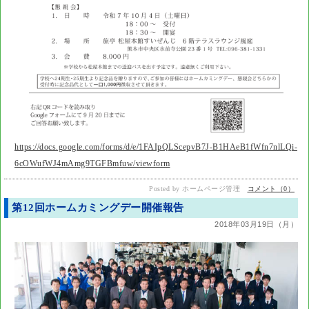
https://docs.google.com/forms/d/e/1FAIpQLScepvB7J-B1HAeB1fWfn7nlLQi-
6cOWufWJ4mAmg9TGFBmfuw/viewform
Posted by ホームページ管理
コメント（0）
第12回ホームカミングデー開催報告
2018年03月19日（月）