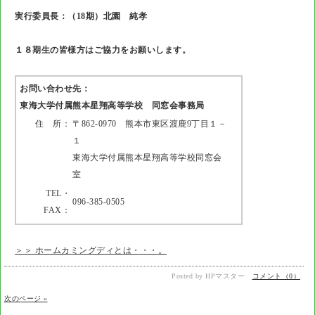
実行委員長：（18期）北園 純孝
１８期生の皆様方はご協力をお願いします。
お問い合わせ先：
東海大学付属熊本星翔高等学校 同窓会事務局
住 所：
〒862-0970 熊本市東区渡鹿9丁目１－
１
東海大学付属熊本星翔高等学校同窓会
室
TEL・
096-385-0505
FAX：
＞＞ ホームカミングディとは・・・。
Posted by HPマスター
コメント（0）
次のページ »