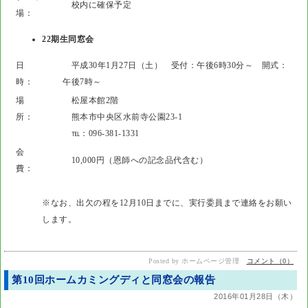
校内に確保予定
場：
22期生同窓会
日
平成30年1月27日（土） 受付：午後6時30分～ 開式：
時：
午後7時～
場
松屋本館2階
所：
熊本市中央区水前寺公園23-1
℡：096-381-1331
会
10,000円（恩師への記念品代含む）
費：
※なお、出欠の程を12月10日までに、実行委員まで連絡をお願い
します。
Posted by ホームページ管理
コメント（0）
第10回ホームカミングディと同窓会の報告
2016年01月28日（木）