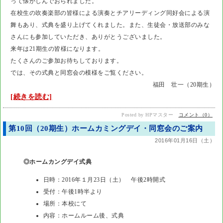
って懐かしんでおられました。
在校生の吹奏楽部の皆様による演奏とチアリーディング同好会による演
舞もあり、式典を盛り上げてくれました。また、生徒会・放送部のみな
さんにも参加していただき、ありがとうございました。
来年は21期生の皆様になります。
たくさんのご参加お待ちしております。
では、その式典と同窓会の模様をご覧ください。
福田 壮一（20期生）
[続きを読む]
Posted by HPマスター
コメント（0）
第10回（20期生）ホームカミングデイ・同窓会のご案内
2016年01月16日（土）
◎ホームカングデイ式典
日時：2016年１月23日（土） 午後2時開式
受付：午後1時半より
場所：本校にて
内容：ホームルーム後、式典