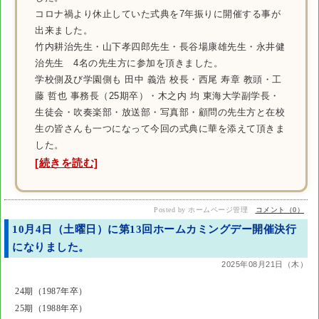
コロナ禍より休止していた式典を7年振りに開催する事が
出来ました。
竹内耕治先生・山下孝四郎先生・長谷場康雄先生・永井健
治先生 4名の先生方に参加を頂きました。
学校側及び学園側も 田中 義浩 校長・西尾 寿章 教頭・工
藤 哲也 事務長（25期卒）・木之内 均 東海大学副学長・
生徒会・吹奏楽部・放送部・写真部・顧問の先生方と在校
生の皆さんも一つになって今回の式典に華を添えて頂きま
した。
[続きを読む]
Posted by ホームページ管理
コメント（0）
10月4日（土曜日）に第13回ホームカミングデー開催決行
になりました。
2025年08月21日（木）
24期（1987年卒）
25期（1988年卒）