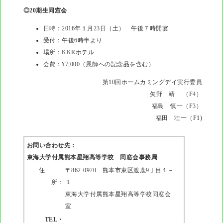
◎20期生同窓会
日時：2016年１月23日（土） 午後７時開宴
受付：午後6時半より
場所：
KKRホテル
会費：¥7,000（恩師への記念品を含む）
第10回ホームカミングデイ実行委員
矢野 靖 （F4）
福島 慎一（F3）
福田 壮一（F1)
お問い合わせ先：
東海大学付属熊本星翔高等学校 同窓会事務局
住
〒862-0970 熊本市東区渡鹿9丁目１－
所：
１
東海大学付属熊本星翔高等学校同窓会
室
TEL・