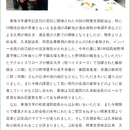
東海大学建学記念日の翌日に開催された今回の関東支部総会は、特に
10期生以前の常連ともいえる会員の高齢化が進み病気や体調不良などに
よる欠席が相次ぎ、過去最少人数での開催となりましたが、熊本より上
杉会長、久末副会長、同窓会事務局の井出さんの3名が参加され、メンバ
ー全員の自己紹介や近況報告がされました。今年の夏に第100回高校野球
選手権に35年振りに甲子園出場を果たした野球部の報告をしていただい
たヤクルトスワローズや横浜大洋（現ベイスターズ）で活躍された藤枝
慎次（21期）元プロ野球選手や若手俳優の「劇団前進座」所属の新村宗
二郎（38期）さんの公演や役の紹介などもしていただき大いに盛り上が
りました。また今後の課題として若い世代の会員の参加をどのように促
進していくかなど話し合われ、最後は元応援団の久末副会長のエールで
皆肩を組み応援歌を歌って会を締め括りました。
なお、東海大学の松前達郎総長からはお祝いをいただき、また今期限
りで優退される上杉会長の永年にわたるご苦労をねぎらい関東支部より
花束と記念品のマフラーが送られました。そして次期会長には久末副会
長が就任されることが決まりました。上杉会長、関東支部発足以来、大