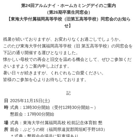
第24回アルムナイ・ホームカミングデイのご案内
（第26期卒業生同窓会）
【東海大学付属福岡高等学校（旧第五高等学校）同窓会のお知ら
せ】
残暑が続いておりますが、お変わりなくお過ごしでしょうか。
このたび東海大学付属福岡高等学校（旧 第五高等学校）の同窓会を
下記の通り開催する運びとなりました。
懐かしい母校での再会と旧交を温める機会として、ぜひご参加くだ
さいますようご案内申し上げます。
暑い日々が続きますが、くれぐれもご自愛ください。
皆様のご参加を心よりお待ちしております。
記
日
2025年11月15日(土)
時
式典：13時30分開始（受付12時30分開始～）
懇親会：17時00分開始
場
式典：東海大学付属福岡高校 松前記念体育館 懇
所
親会：ぶどうの樹（福岡県遠賀郡岡垣町手野183）
＊式典・懇親会会場共に駐車場あり