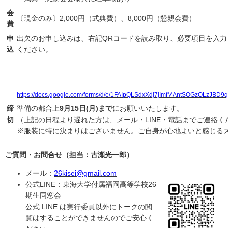
会
〔現金のみ〕2,000円（式典費）、8,000円（懇親会費）
費
申
出欠のお申し込みは、右記QRコードを読み取り、必要項目を入力
込
ください。
https://docs.google.com/forms/d/e/1FAIpQLSdxXdj7jImfMAntSOGzOLzJBD
締
準備の都合上
9月15日(月)まで
にお願いいたします。
切
（上記の日程より遅れた方は、メール・LINE・電話までご連絡く
※服装に特に決まりはございません。ご自身が心地よいと感じる
ご質問・お問合せ（担当：古瀬光一郎）
メール：
26kisei@gmail.com
公式LINE：東海大学付属福岡高等学校26
期生同窓会
公式 LINE は実行委員以外にトークの閲
覧はすることができませんのでご安心く