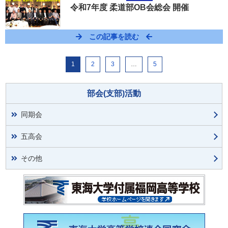
令和7年度 柔道部OB会総会 開催
この記事を読む
1
2
3
…
5
部会(支部)活動
同期会
五高会
その他