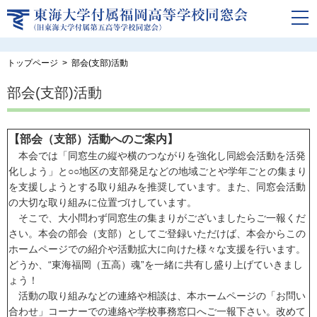
トップページ
部会(支部)活動
部会(支部)活動
【部会（支部）活動へのご案内】
本会では「同窓生の縦や横のつながりを強化し同総会活動を活発
化しよう」と○○地区の支部発足などの地域ごとや学年ごとの集まり
を支援しようとする取り組みを推奨しています。また、同窓会活動
の大切な取り組みに位置づけしています。
そこで、大小問わず同窓生の集まりがございましたらご一報くだ
さい。本会の部会（支部）としてご登録いただけば、本会からこの
ホームページでの紹介や活動拡大に向けた様々な支援を行います。
どうか、“東海福岡（五高）魂”を一緒に共有し盛り上げていきまし
ょう！
活動の取り組みなどの連絡や相談は、本ホームページの「お問い
合わせ」コーナーでの連絡や学校事務窓口へご一報下さい。改めて