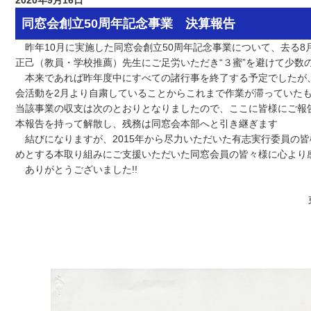
2020年9月16日
同窓会創立50周年記念事業 決算報告
昨年10月に実施した同窓会創立50周年記念事業について、去る8
正己（教員・学校推薦）先生にご足労いただき“３蜜”を避けて少数
本来であれば昨年度中にすべての諸行事を終了する予定でしたが
会活動を2月より自粛していることからこれまで作業が滞っていた
当該事業の収支は次のとおりとなりましたので、ここに皆様にご報
本報告を持って解散し、残務は同窓会本部へと引き継ぎます
結びになりますが、2015年から尽力いただいた有志実行委員の
めとする本取り組みにご支援いただいた同窓会員の皆々様に心より
ありがとうございました!!