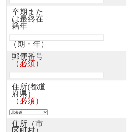
卒期また
は最終在
籍年
（期・年）
郵便番号
住所(都道
府県）
住所（市
区町村）