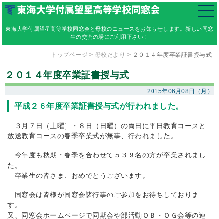
東海大学付属望星高等学校同窓会と母校のニュースをお知らせします。新しい同窓
生の交流の場にご利用下さい！
トップページ
>
母校だより
>
２０１４年度卒業証書授与式
２０１４年度卒業証書授与式
2015年06月08日（月）
平成２６年度卒業証書授与式が行われました。
３月７日（土曜）・８日（日曜）の両日に平日教育コースと
放送教育コースの春季卒業式が無事、行われました。
今年度も秋期・春季を合わせて５３９名の方が卒業されまし
た。
卒業生の皆さま、おめでとうございます。
同窓会は皆様が同窓会諸行事のご参加をお待ちしておりま
す。
又、同窓会ホームページで同期会や部活動ＯＢ・ＯＧ会等の連