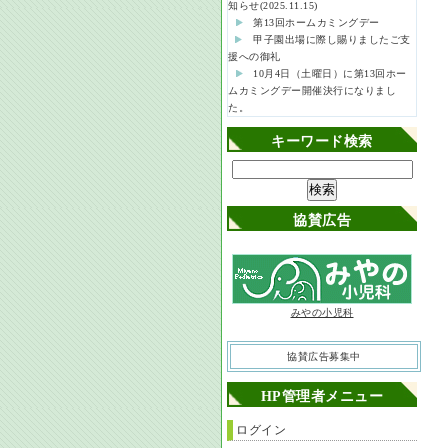
知らせ(2025.11.15)
第13回ホームカミングデー
甲子園出場に際し賜りましたご支
援への御礼
10月4日（土曜日）に第13回ホー
ムカミングデー開催決行になりまし
た。
キーワード検索
協賛広告
みやの小児科
協賛広告募集中
HP管理者メニュー
ログイン