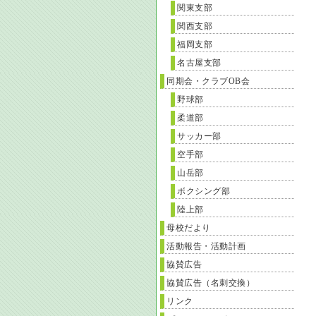
関東支部
関西支部
福岡支部
名古屋支部
同期会・クラブOB会
野球部
柔道部
サッカー部
空手部
山岳部
ボクシング部
陸上部
母校だより
活動報告・活動計画
協賛広告
協賛広告（名刺交換）
リンク