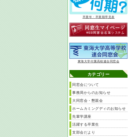
卒業年・卒業期早見表
東海大学付属高校連合同窓会
カテゴリー
同窓会について
事務局からのお知らせ
大同窓会・懇親会
ホームカミングディのお知らせ
先輩学講座
活躍する卒業生
支部会だより