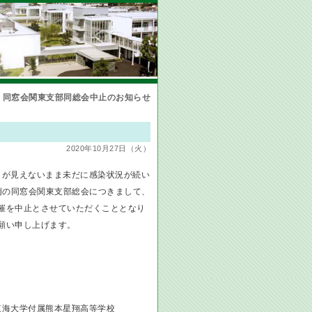
年）同窓会関東支部同総会中止のお知らせ
2020年10月27日（火）
しが見えないまま未だに感染状況が続い
例の同窓会関東支部総会につきまして、
催を中止とさせていただくこととなり
願い申し上げます。
東海大学付属熊本星翔高等学校