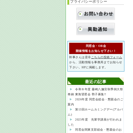
プライバシーポリシー
同窓会・OB会
開催情報をお知らせ下さい！
幹事さんは是非
こちらの投稿フォーム
から、活動情報を事務局までお知らせ
下さい。HPに掲載します。
最近の記事
令和８年度 藤崎八旛宮秋季例大祭
奉納 東海望星会 勢子募集!!
2026年度 同窓会総会・懇親会のご
案内
第13回ホームカミングデー(アルバ
ム)
2025年度 先輩学講座が行われま
した
同窓会関東支部総会・懇親会のお