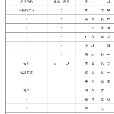
事務局長
企画 調整
森 川 茂
事務局次長
〃
谷 川 政 敏
〃
〃
吉 岡 信一郎
〃
〃
三 次 隆 博
〃
〃
住 永 幸 成
〃
〃
小 林 司
〃
〃
坂 本 純 一
会計
出 納
平 田 信 幸
会計監査
福 田 壮 一
〃
中 村 義 隆
幹事
村 岡 秀 一
〃
福 島 主 税
〃
春 日 堅 一