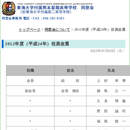
同窓会事務局 電話・FAX：096-385-0505
トップページ
>
同窓会について
>
2012年度（平成24年）役員改選
2012年度（平成24年）役員改選
2012年07月02日（月）
役職
担当
氏名
会長
総 括
上 杉 幸 博
副会長
会長 補佐
鍋 島 公 一
〃
〃
久 末 博 義
〃
〃
野 田 誠 司
〃
〃
福 島 慎 一