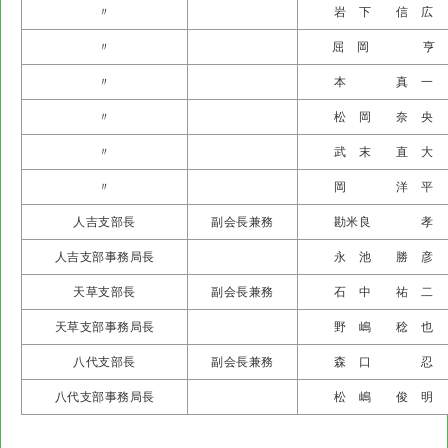
〃
岩 下 信 広
〃
屈 岡 亨
〃
本 真 一
〃
松 岡 奈 央
〃
武 末 直 大
〃
岡 洋 平
人吉支部長
副会長兼務
勘米良 孝
人吉支部事務局長
永 池 勝 彦
天草支部長
副会長兼務
石 中 祐 二
天草支部事務局長
野 嶋 稔 也
八代支部長
副会長兼務
森 口 忍
八代支部事務局長
松 嶋 俊 明