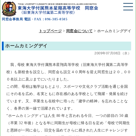
同窓会事務局 電話・FAX：096-385-0505
トップページ
>
同窓会について
>
ホームカミングデイ
ホームカミングデイ
2009年07月08日（水）
我 , 母校 東海大学付属熊本星翔高等学校（旧東海大学付属第二高等学
校）も新校舎を設立し、同窓会も設立４０周年を迎え同窓生は２０ , ００
０名以上に及ぶまでにいたりました。
この間、母校は勉学はもとより、スポーツや文化クラブ活動を通じ全国
にその名を広め、名実ともに存在感のある学校として飛躍・発展を続け
ています。又、卒業生も在校中に培った「建学の精神」を忘れることな
く、各界の第一線で活躍されています。
“ホームカミングディ”は人生 80 年と言われる今日、一つの節目の 50 歳
（卒業 32 年後）となる年に同期生が母校に帰る日を定め「母校で同期生
と恩師が一同に会し、旧交を温めてさらに残された人生にチャレンジす