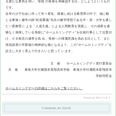
る新たな勇気を培い、母校 の発展を再確認する日」としようというもの
です。
近年の少子社会に伴って年々変化、模索し続ける教育界の中で、他に動
じる事無く建学の師“松前重義”先生の建学理想である中・高・大学を通し
た一貫教育に よる「人道主義」による人間教育を実践し、その成果を遺
憾なく発揮している母校に“ホームカミングディ”を伝統行事として位置付
け、ＯＢ相互の連帯を高 め、母校への帰属意識を高める日として、また
現役諸君の卒業後の精神的な糧となるよう、この“ホームカミングディ”を
設立し大きく育んで行きたいと思って います。
主 催 ホームカミングディ実行委員会
共 催 東海大学付属熊本星翔高等学校 東海大学付属熊本星翔高等
学校同窓会
ホームカミングデーの詳細はこちらをご覧ください。
Posted by HPマスター
Comments are closed.